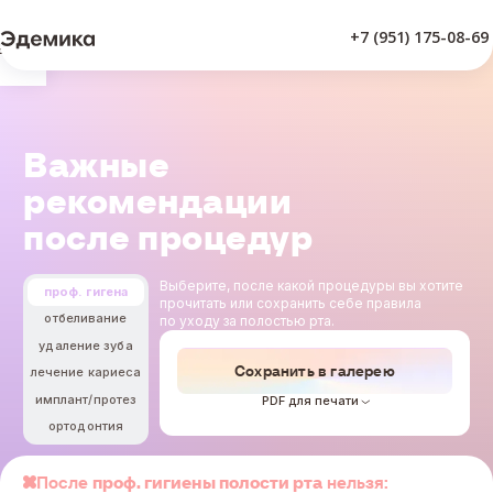
+7 (951) 175-08-69
Врачи
Важные
рекомендации
после процедур
Выберите, после какой процедуры вы хотите
проф. гигена
прочитать или сохранить себе правила
отбеливание
по уходу за полостью рта.
удаление зуба
Сохранить в галерею
лечение кариеса
имплант/протез
PDF для печати
ортодонтия
После
проф. гигиены полости рта
нельзя: