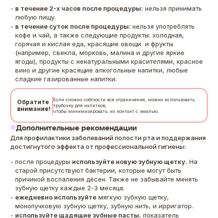
в течение 2-х часов после процедуры:
нельзя принимать
любую пищу.
в течение суток после процедуры:
нельзя употреблять
кофе и чай, а также следующие продукты: холодная,
горячая и кислая еда, красящие овощи и фрукты
(например, свекла, морковь, малина и другие яркие
ягоды), продукты с ненатуральными красителями, красное
вино и другие красящие алкогольные напитки, любые
сладкие газированные напитки.
Если сложно соблюсти все ограничения, можно использовать
Обратите
трубочку для напитков,
внимание!
чтобы минимизировать их контакт с эмалью.
Дополнительные рекомендации
Для профилактики заболеваний полости рта и поддержания
достигнутого эффекта от профессиональной гигиены:
после процедуры
используйте новую зубную щетку.
На
старой присутствуют бактерии, которые могут быть
причиной воспаления дёсен. Также не забывайте менять
зубную щетку каждые 2-3 месяца.
ежедневно используйте
мягкую зубную щетку,
монопучковую зубную щетку, зубную нить, и ирригатор.
используйте щадящие зубные пасты
, показатель