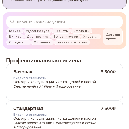
Кариес
Удаление зуба
Брекеты
Импланты
Детский
Виниры
Диагностика
Болезни зубов
Хирургия
приём
Ортодонтия
Ортопедия
Гигиена и эстетика
Профессиональная гигиена
Базовая
5 500
₽
Входит в стоимость:
Осмотр и консультация, чистка щёткой и пастой;
Снятие налёта AirFlow
+
Фторирование
Стандартная
7 500
₽
Входит в стоимость:
Осмотр и консультация, чистка щёткой и пастой;
Снятие налёта AirFlow
+
Ультразвуковая чистка
+
Фторирование