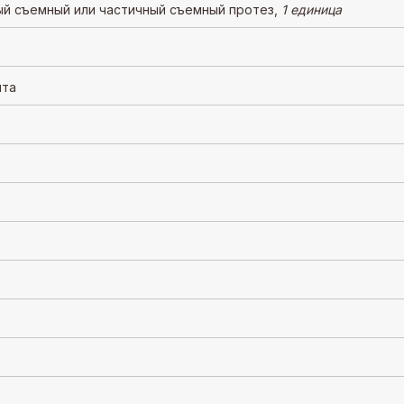
ый съемный или частичный съемный протез,
1 единица
нта