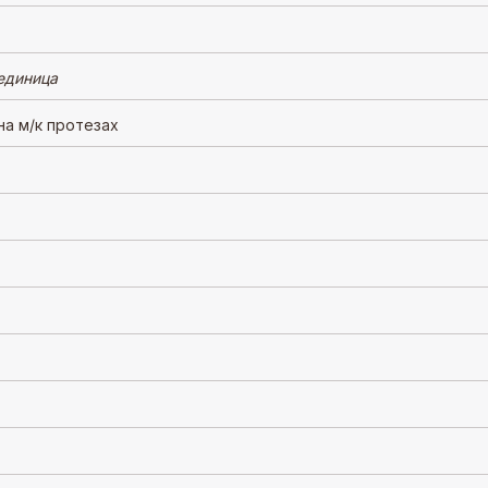
 единица
а м/к протезах