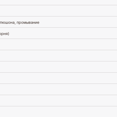
апюшона, промывание
орня)