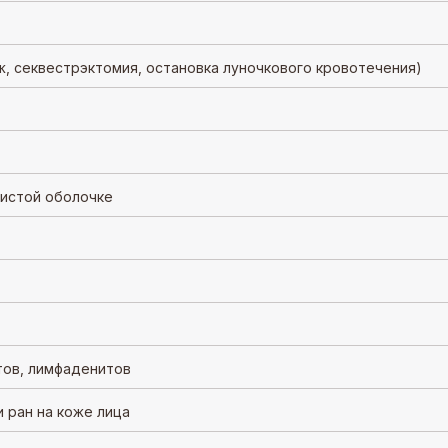
, секвестрэктомия, остановка луночкового кровотечения)
зистой оболочке
тов, лимфаденитов
 ран на коже лица