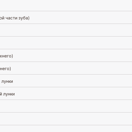
ой части зуба)
хнего)
него)
 лунки
й лунки